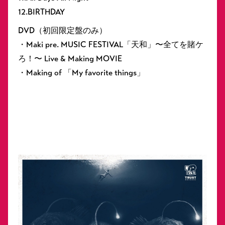
12.BIRTHDAY
DVD（初回限定盤のみ）
・Maki pre. MUSIC FESTIVAL「天和」〜全てを賭ケ
ろ！〜 Live & Making MOVIE
・Making of 「My favorite things」