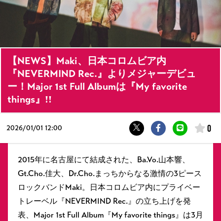
【NEWS】Maki、日本コロムビア内
『NEVERMIND Rec.』よりメジャーデビュ
ー！Major 1st Full Albumは『My favorite
things』!!
0
2026/
01/01 12:00
2015年に名古屋にて結成された、Ba.Vo.山本響、
Gt.Cho.佳大、Dr.Cho.まっちからなる激情の3ピース
ロックバンドMaki。日本コロムビア内にプライベー
トレーベル『NEVERMIND Rec.』の立ち上げを発
表、Major 1st Full Album『My favorite things』は3月