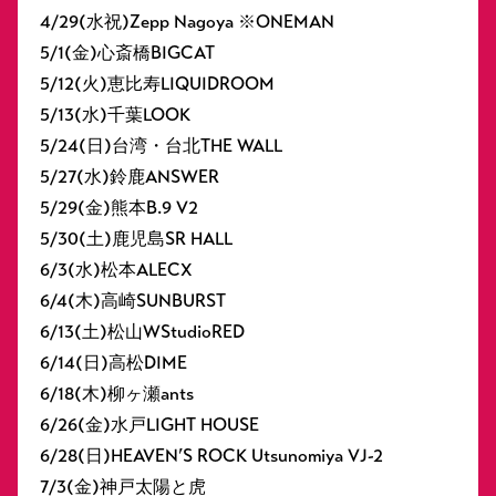
4/29(水祝)Zepp Nagoya ※ONEMAN
5/1(金)心斎橋BIGCAT
5/12(火)恵比寿LIQUIDROOM
5/13(水)千葉LOOK
5/24(日)台湾・台北THE WALL
5/27(水)鈴鹿ANSWER
5/29(金)熊本B.9 V2
5/30(土)鹿児島SR HALL
6/3(水)松本ALECX
6/4(木)高崎SUNBURST
6/13(土)松山WStudioRED
6/14(日)高松DIME
6/18(木)柳ヶ瀬ants
6/26(金)水戸LIGHT HOUSE
6/28(日)HEAVEN’S ROCK Utsunomiya VJ-2
7/3(金)神戸太陽と虎