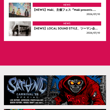
NEWS
【NEWS】Maki、主催フェス『Maki presents.…
2026/
07/10
NEWS
【NEWS】LOCAL SOUND STYLE、ツーマン企…
2026/
07/10