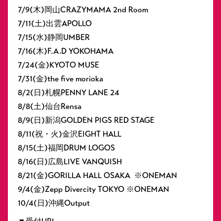
7/9(木)岡山CRAZYMAMA 2nd Room
7/11(土)出雲APOLLO
7/15(水)静岡UMBER
7/16(木)F.A.D YOKOHAMA
7/24(金)KYOTO MUSE
7/31(金)the five morioka
8/2(日)札幌PENNY LANE 24
8/8(土)仙台Rensa
8/9(日)新潟GOLDEN PIGS RED STAGE
8/11(祝・火)金沢EIGHT HALL
8/15(土)福岡DRUM LOGOS
8/16(日)広島LIVE VANQUISH
8/21(金)GORILLA HALL OSAKA ※ONEMAN
9/4(金)Zepp Divercity TOKYO ※ONEMAN
10/4(日)沖縄Output