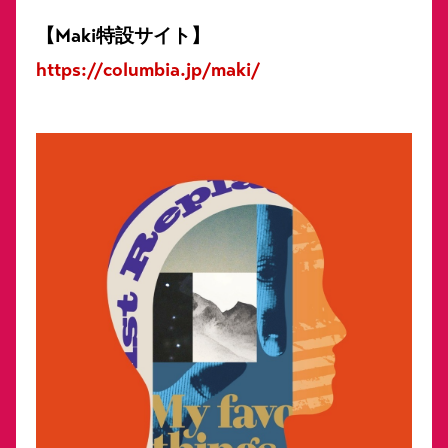
【Maki特設サイト】
https://columbia.jp/maki/