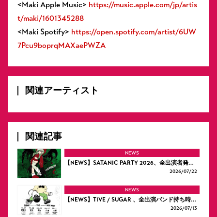
<Maki Apple Music>
https://music.apple.com/jp/artis
t/maki/1601345288
<Maki Spotify>
https://open.spotify.com/artist/6UW
7Pcu9boprqMAXaePWZA
関連アーティスト
関連記事
NEWS
【NEWS】SATANIC PARTY 2026、全出演者発…
2026/
07/22
NEWS
【NEWS】TIVE / SUGAR 、全出演バンド持ち時…
2026/
07/13