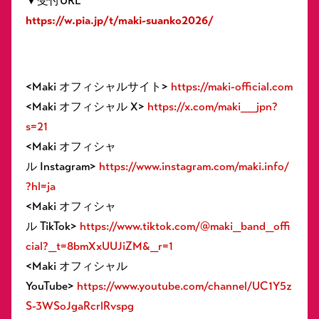
▼受付URL
https://w.pia.jp/t/maki-suanko2026/
<Maki オフィシャルサイト>
https://maki-official.com
<Maki オフィシャル X>
https://x.com/maki__jpn?
s=21
<Maki オフィシャ
ル Instagram>
https://www.instagram.com/maki.info/
?hl=ja
<Maki オフィシャ
ル TikTok>
https://www.tiktok.com/@maki_band_offi
cial?_t=8bmXxUUJiZM&_r=1
<Maki オフィシャル
YouTube>
https://www.youtube.com/channel/UC1Y5z
S-3WSoJgaRcrlRvspg