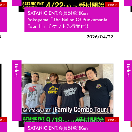
付終了
受付終了
SATANIC ENT.会員対象!!Ken
」
Yokoyama「The Ballad Of Punkamania
Tour Ⅱ」チケット先行受付!!
4
2026/
04/22
ticket
ticket
付終了
受付終了
SATANIC ENT.会員対象!!Ken