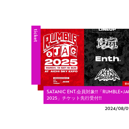
ticket
受
SATANIC ENT.会員対象!!「RUMBLE×JA
2025」チケット先行受付!!
2024/
08/0