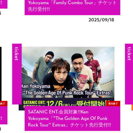
!
Yokoyama「Family Combo Tour」チケット
先行受付!!
3
2025/
09/18
ticket
ticket
付終了
受付終了
SATANIC ENT.会員対象!!Ken
!
Yokoyama「"The Golden Age Of Punk
Rock Tour'' Extras」チケット先行受付!!
1