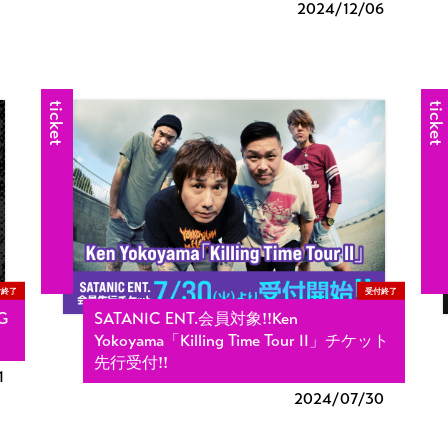
2024/
12/06
ticket
ticket
付終了
受付終了
G
SATANIC ENT.会員対象!!Ken
Yokoyama「Killing Time Tour II」チケット
先行受付!!
1
2024/
07/30