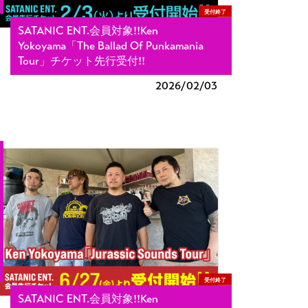
受付終了
SATANIC ENT.会員対象!!Ken
Yokoyama「The Ballad Of Punkamania
Tour」チケット先行受付!!
2026/
02/03
受付終了
SATANIC ENT.会員対象!!Ken