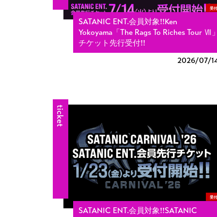
受
SATANIC ENT.会員対象!!Ken
Yokoyama「The Rags To Riches Tour Ⅶ
チケット先行受付!!
2026/
07/1
ticket
受
SATANIC ENT.会員対象!!SATANIC