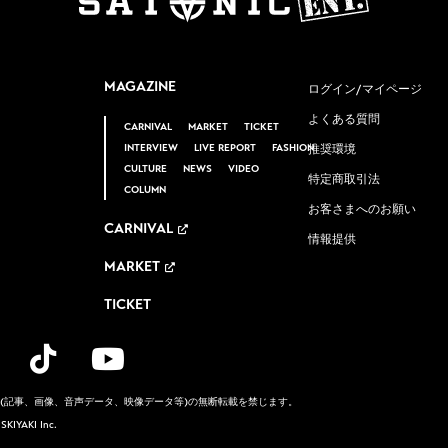
MAGAZINE
ログイン/マイページ
よくある質問
CARNIVAL
MARKET
TICKET
INTERVIEW
LIVE REPORT
FASHION
推奨環境
CULTURE
NEWS
VIDEO
特定商取引法
COLUMN
お客さまへのお願い
CARNIVAL
情報提供
MARKET
TICKET
(記事、画像、音声データ、映像データ等)
の無断転載を禁じます。
y
SKIYAKI Inc.