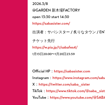
2026.3/8
@GARDEN 新木場FACTORY
open 13:30 start 14:30
https://sabasister.com/
出演者：サバシスター / 炙りなタウン / ENTH 
チケット先行
https://w.pia.jp/t/sabafes4/
1月13日20:00〜1月20日23:59
Official HP：
https://sabasister.com
Instagram：
https://www.instagram.com/sab
X：
https://twitter.com/saba_sister
TikTok：
https://www.tiktok.com/@saba_sist
YouTube：
https://www.youtube.com/@SAB