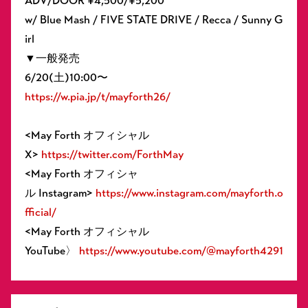
ADV/DOOR ¥4,500/¥5,200
w/ Blue Mash / FIVE STATE DRIVE / Recca / Sunny G
irl
▼一般発売
6/20(土)10:00〜
https://w.pia.jp/t/mayforth26/
<May Forth オフィシャル
X>
https://twitter.com/ForthMay
<May Forth オフィシャ
ル Instagram>
https://www.instagram.com/mayforth.o
fficial/
<May Forth オフィシャル
YouTube〉
https://www.youtube.com/@mayforth4291