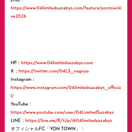
https://www.04limitedsazabys.com/feature/yontownli
ve2026
HP：
https://www.04limitedsazabys.com
X：
https://twitter.com/04LS_nagoya
Instagram：
https://www.instagram.com/04limitedsazabys_officia
l/
YouTube：
https://www.youtube.com/user/04LimitedSazabys
LINE：
https://line.me/R/ti/p/@04limitedsazabys
オフィシャルFC「YON TOWN」：