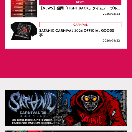
NEWS
【NEWS】盛岡「FIGHT BACK」タイムテーブル…
2026/
04/24
CARNIVAL
SATANIC CARNIVAL 2026 OFFICIAL GOODS
事…
2026/
04/22