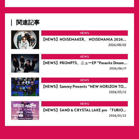
関連記事
NEWS
【NEWS】NOISEMAKER、 NOISEMANIA 2026…
2026/
08/02
NEWS
【NEWS】PROMPTS、ニューEP "Parasite Dream…
2026/
06/17
NEWS
【NEWS】Sammy Presents "NEW HORIZON TO…
2026/
03/12
NEWS
【NEWS】SAND & CRYSTAL LAKE pre 「FURIO…
2026/
01/22