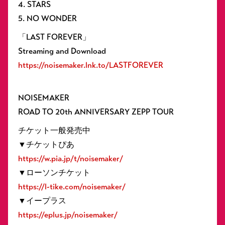
4. STARS
5. NO WONDER
「LAST FOREVER」
Streaming and Download
https://noisemaker.lnk.to/LASTFOREVER
NOISEMAKER
ROAD TO 20th ANNIVERSARY ZEPP TOUR
チケット一般発売中
▼チケットぴあ
https://w.pia.jp/t/noisemaker/
▼ローソンチケット
https://l-tike.com/noisemaker/
▼イープラス
https://eplus.jp/noisemaker/