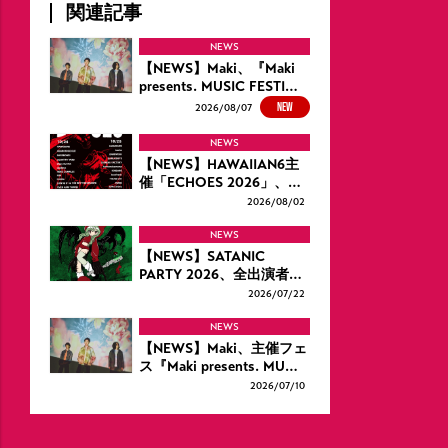
関連記事
NEWS
【NEWS】Maki、『Maki
presents. MUSIC FESTI…
NEW
2026/
08/07
NEWS
【NEWS】HAWAIIAN6主
催「ECHOES 2026」、…
2026/
08/02
NEWS
【NEWS】SATANIC
PARTY 2026、全出演者…
2026/
07/22
NEWS
【NEWS】Maki、主催フェ
ス『Maki presents. MU…
2026/
07/10