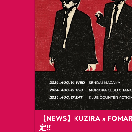
【NEWS】KUZIRA x FOMARE s
定!!