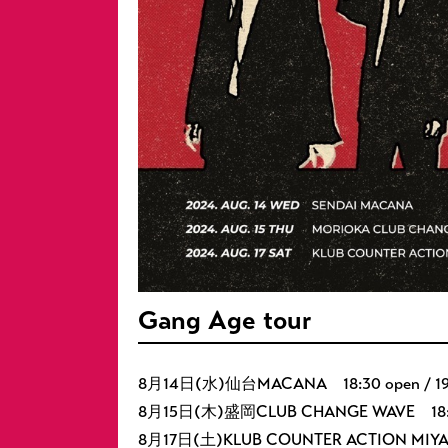
Gang Age tour
8月14日(水)仙台MACANA 18:30 open / 19:0
8月15日(木)盛岡CLUB CHANGE WAVE 18:30 o
8月17日(土)KLUB COUNTER ACTION MIYAKO 