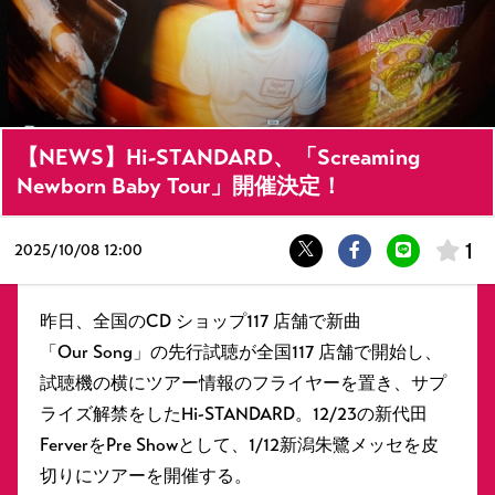
【NEWS】Hi-STANDARD、「Screaming
Newborn Baby Tour」開催決定！
1
2025/
10/08 12:00
昨日、全国のCD ショップ117 店舗で新曲
「Our Song」の先行試聴が全国117 店舗で開始し、
試聴機の横にツアー情報のフライヤーを置き、サプ
ライズ解禁をしたHi-STANDARD。12/23の新代田
FerverをPre Showとして、1/12新潟朱鷺メッセを皮
切りにツアーを開催する。