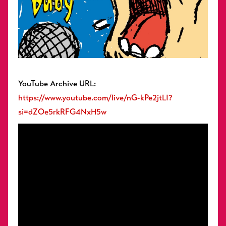
YouTube Archive URL:
https://www.youtube.com/live/nG-kPe2jtLI?
si=dZOe5rkRFG4NxH5w