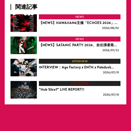
関連記事
NEWS
【NEWS】HAWAIIAN6主催「ECHOES 2026」…
2026/
08/02
NEWS
【NEWS】SATANIC PARTY 2026、全出演者発…
2026/
07/22
INTERVIEW
INTERVIEW：Age Factory x ENTH x Paledusk…
2026/
07/19
LIVE REPORT
"Hub Slice7" LIVE REPORT!!
2026/
07/10