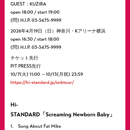
GUEST：KUZIRA
open 18:00 / start 19:00
(問) H.I.P. 03-3475-9999
2026年4月19日（日）神奈川・Kアリーナ横浜
open 16:30 / start 18:00
(問) H.I.P. 03-3475-9999
チケット先行
PIT PRESS先行
10/7(火) 11:00 ～10/13(月祝) 23:59
https://hi-standard.jp/snbtour/
Hi-
STANDARD「Screaming Newborn Baby」
1. Song About Fat Mike