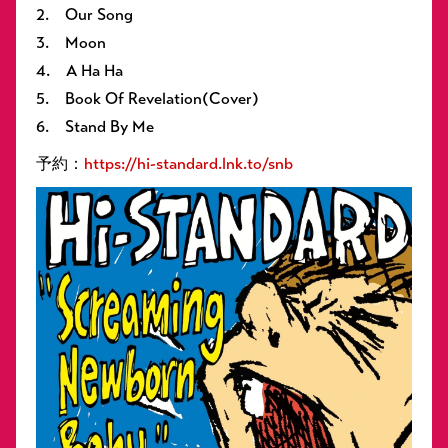
2. Our Song
3. Moon
4. A Ha Ha
5. Book Of Revelation(Cover)
6. Stand By Me
予約：
https://hi-standard.lnk.to/snb