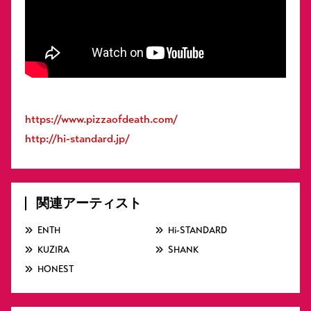
https://www.pizzaofdeath.com/
http://hi-standard.jp/
関連アーティスト
ENTH
Hi-STANDARD
KUZIRA
SHANK
HONEST