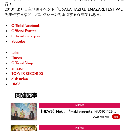
行！
2010年より自主企画イベント「OSAKA HAZIKETEMAZARE FESTIVAL」
を主催するなど、パンクシーンを牽引する存在でもある。
Official facebook
Official Twitter
Official instagram
Youtube
Label
iTunes
Official Shop
amazon
TOWER RECORDS
disk union
HMV
関連記事
NEWS
【NEWS】Maki、『Maki presents. MUSIC FES…
NEW
2026/
08/07
NEWS