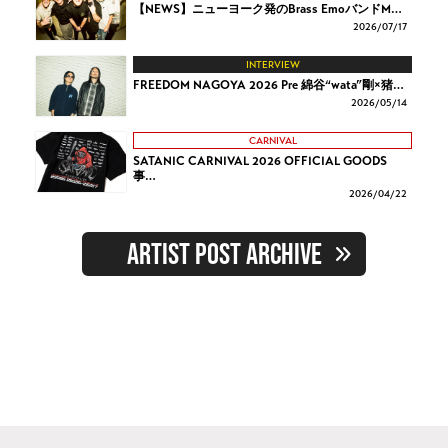
【NEWS】ニューヨーク発のBrass EmoバンドM…
2026/
07/17
INTERVIEW
FREEDOM NAGOYA 2026 Pre 綿谷“wata”剛×猪…
2026/
05/14
CARNIVAL
SATANIC CARNIVAL 2026 OFFICIAL GOODS
事…
2026/
04/22
ARTIST POST ARCHIVE