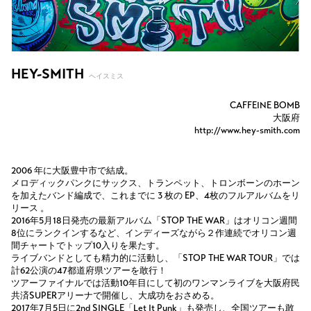
HEY-SMITH
ヘイスミス
CAFFEINE BOMB
大阪府
http://www.hey-smith.com
2006 年に大阪豊中市で結成。
メロディックパンクにサックス、トランペット、トロンボーンのホーン
を加えたバンド編成で、これまでに 3 枚の EP、4枚のフルアルバムをリ
リース 。
2016年5月18日発売の最新アルバム「STOP THE WAR」はオリコン週間
8位にランクインするなど、インディーズながら２作連続でオリコン週
間チャートでトップ10入りを果たす。
ライブバンドとしても精力的に活動し、「STOP THE WAR TOUR」では
計62公演の47都道府県ツアーを敢行！
ツアーファイナルでは活動10年目にして初のワンマンライブを大阪府民
共済SUPERアリーナで開催し、大成功をおさめる。
2017年7月5日に2nd SINGLE「Let It Punk」も発売し、全国ツアーも敢