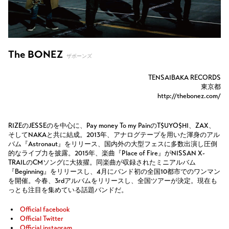
The BONEZ
ザボーンズ
TENSAIBAKA RECORDS
東京都
http://thebonez.com/
RIZEのJESSEのを中心に、Pay money To my PainのT$UYO$HI、ZAX、
そしてNAKAと共に結成。2013年、アナログテープを用いた渾身のアル
バム『Astronaut』をリリース、国内外の大型フェスに多数出演し圧倒
的なライブ力を披露。2015年、楽曲『Place of Fire』がNISSAN X-
TRAILのCMソングに大抜擢。同楽曲が収録されたミニアルバム
『Beginning』をリリースし、4月にバンド初の全国10都市でのワンマン
を開催。今春、3rdアルバムをリリースし、全国ツアーが決定。現在も
っとも注目を集めている話題バンドだ。
Official facebook
Official Twitter
Official instagram