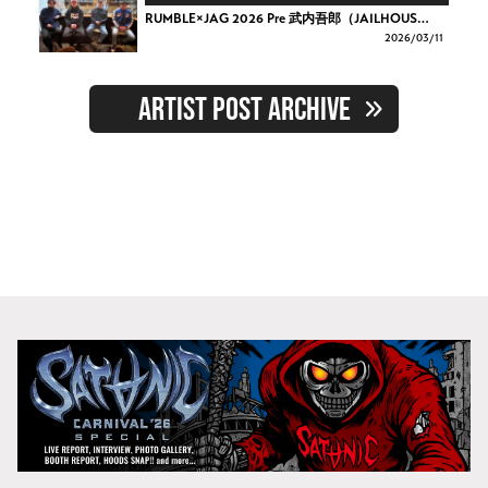
RUMBLE×JAG 2026 Pre 武内吾郎（JAILHOUS…
2026/
03/11
ARTIST POST ARCHIVE