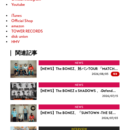
Youtube
iTunes
Official Shop
amazon
TOWER RECORDS
disk union
HMV
関連記事
NEWS
【NEWS】The BONEZ、対バンTOUR 「MATCH…
NEW
2026/
08/05
NEWS
【NEWS】The BONEZ x SHADOWS 、-Defend…
2026/
07/15
NEWS
【NEWS】The BONEZ、「SUNTOWN -THE SE…
2026/
07/03
INTERVIEW