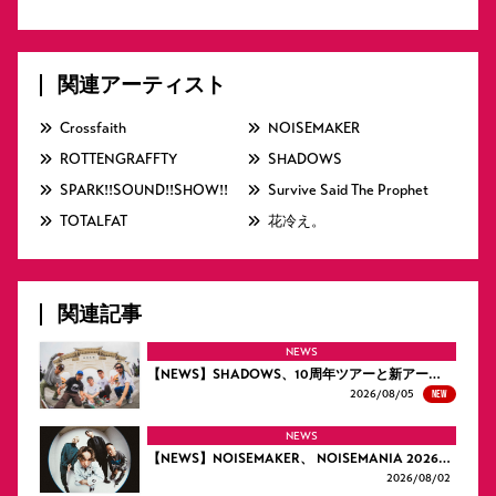
関連アーティスト
Crossfaith
NOISEMAKER
ROTTENGRAFFTY
SHADOWS
SPARK!!SOUND!!SHOW!!
Survive Said The Prophet
TOTALFAT
花冷え。
関連記事
NEWS
【NEWS】SHADOWS、10周年ツアーと新アー…
NEW
2026/
08/05
NEWS
【NEWS】NOISEMAKER、 NOISEMANIA 2026…
2026/
08/02