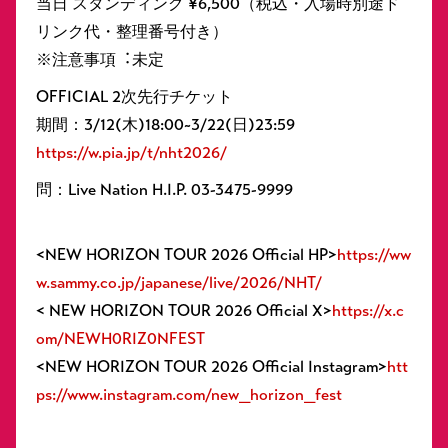
当⽇ スタンディング ¥6,500（税込・⼊場時別途ド
リンク代・整理番号付き）
※注意事項︓未定
OFFICIAL 2次先行チケット
期間：3/12(木)18:00~3/22(日)23:59
https://w.pia.jp/t/nht2026/
問：Live Nation H.I.P. 03-3475-9999
<NEW HORIZON TOUR 2026 Official HP>
https://ww
w.sammy.co.jp/japanese/live/2026/NHT/
< NEW HORIZON TOUR 2026 Official X>
https://x.c
om/NEWH0RIZ0NFEST
<NEW HORIZON TOUR 2026 Official Instagram>
htt
ps://www.instagram.com/new_horizon_fest