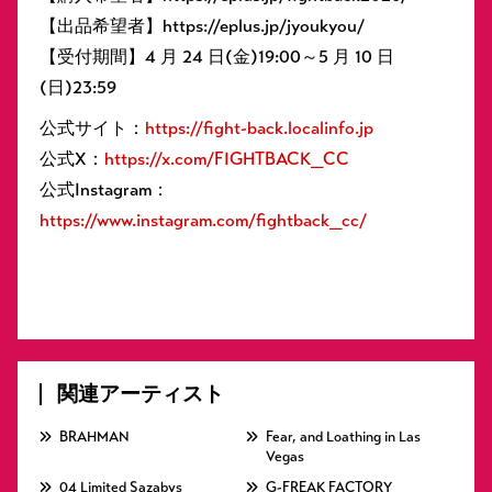
【出品希望者】https://eplus.jp/jyoukyou/
【受付期間】4 月 24 日(金)19:00～5 月 10 日
(日)23:59
公式サイト：
https://fight-back.localinfo.jp
公式X：
https://x.com/FIGHTBACK_CC
公式Instagram：
https://www.instagram.com/fightback_cc/
関連アーティスト
BRAHMAN
Fear, and Loathing in Las
Vegas
04 Limited Sazabys
G-FREAK FACTORY