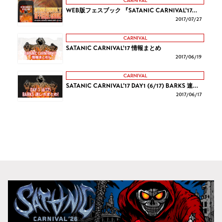
CARNIVAL
WEB版フェスブック 『SATANIC CARNIVAL'17…
2017/
07/27
CARNIVAL
SATANIC CARNIVAL'17 情報まとめ
2017/
06/19
CARNIVAL
SATANIC CARNIVAL’17 DAY1 (6/17) BARKS 速…
2017/
06/17