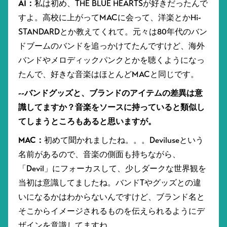
AI：
私は初め、THE BLUE HEARTSが好きだったんで
すよ。高校に上がってMACに会って、洋楽とかHi-
STANDARDとか教えてくれて。元々は80年代のバン
ドブームのバンドを追っかけてたんですけど、海外
バンドやメロディックパンクとかを聴くようになっ
たんで、好きな音楽はほとんどMACと同じです。
--バンドグッズと、ブランドのアイテムの差異は意
識してますか？音楽をソースに持っていると類似し
てしまうところもあると思いますが。
MAC：
初めて聞かれましたね。。。Deviluseという
名前があるので、音楽の側面も持ちながら、
「Devil」にフォーカスして、少しダークな世界観を
当初は意識してましたね。バンドTやグッズとの違
いになるかはわからないんですけど、ブランド名と
そこからイメージされるものを伝えられるようにデ
ザインを意識してますね。