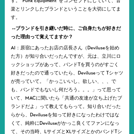
す。”Punk Equipment”をコンセプトにしていて、音
楽とリンクしたブランドということを大切にしてま
す。
--ブランドを引き継いだ時に、ご自身たちが好きだ
った理由って覚えてますか？
AI：原宿にあったお店の店長さん（Deviluseを始め
た方）が知り合いだったんですが、元は、立川にロ
ックショップがあって、バンドTを買うのがすごく
好きだったので通っていたら、Deviluseって Tシャツ
が売っていて。「かっこいいし、欲しい、、、で
も、バンドでもないし何だろう。。。」って思って
いて、MACに聞いたら「共通の友達が立ち上げたブ
ランドだよ」って教えてもらって。知り合いだった
らから、Deviluseを知って好きになったわけではな
くて、純粋にDeviluseがかっこ良くてファンになっ
て、その当時、LサイズとXLサイズとかのバンドTシ