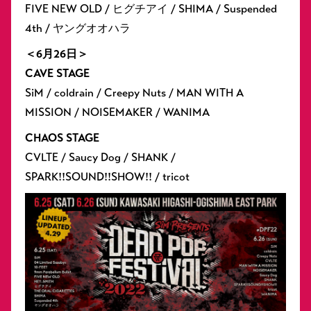
FIVE NEW OLD / ヒグチアイ / SHIMA / Suspended
4th / ヤングオオハラ
＜6月26日＞
CAVE STAGE
SiM / coldrain / Creepy Nuts / MAN WITH A
MISSION / NOISEMAKER / WANIMA
CHAOS STAGE
CVLTE / Saucy Dog / SHANK /
SPARK!!SOUND!!SHOW!! / tricot