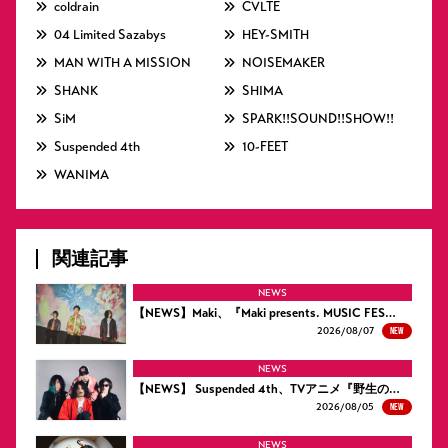
coldrain
CVLTE
04 Limited Sazabys
HEY-SMITH
MAN WITH A MISSION
NOISEMAKER
SHANK
SHIMA
SiM
SPARK!!SOUND!!SHOW!!
Suspended 4th
10-FEET
WANIMA
関連記事
NEWS
【NEWS】Maki、『Maki presents. MUSIC FES…
NEW
2026/
08/07
NEWS
【NEWS】 Suspended 4th、TVアニメ『野生の…
NEW
2026/
08/05
NEWS