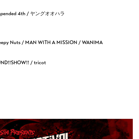
uspended 4th / ヤングオオハラ
/ Creepy Nuts / MAN WITH A MISSION / WANIMA
ND!!SHOW!! / tricot