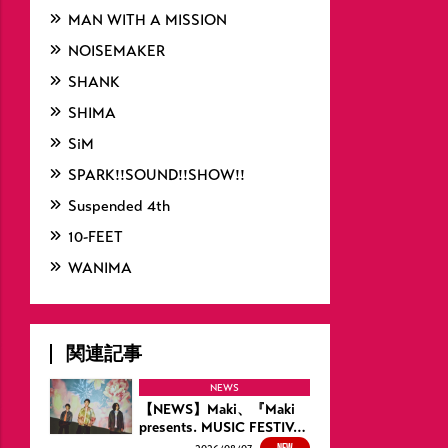
MAN WITH A MISSION
NOISEMAKER
SHANK
SHIMA
SiM
SPARK!!SOUND!!SHOW!!
Suspended 4th
10-FEET
WANIMA
関連記事
NEWS
【NEWS】Maki、『Maki
presents. MUSIC FESTIV…
NEW