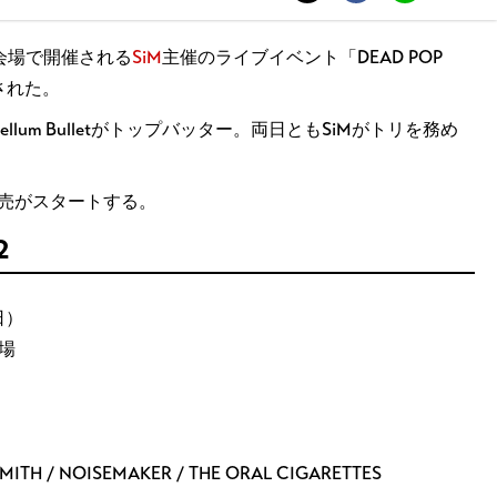
設会場で開催される
SiM
主催のライブイベント「DEAD POP
表された。
abellum Bulletがトップバッター。両日ともSiMがトリを務め
般発売がスタートする。
2
日）
場
EY-SMITH / NOISEMAKER / THE ORAL CIGARETTES