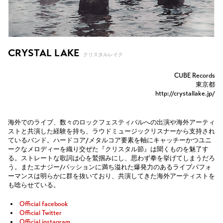
CRYSTAL LAKE
クリスタルレイク
CUBE Records
東京都
http://crystallake.jp/
海外でのライブ、数々のロックフェスティバルへの出演や海外アーティ
ストと共演した経験を持ち、ラウドミュージックリスナーから支持され
ているバンド。ハードコア/メタルコア要素を軸にキャッチーかつユニ
ークなメロディーを織り交ぜた『クリスタル節』は聞くものを魅了す
る。ストレートな歌詞は心を鷲掴みにし、思わず拳を挙げてしまうだろ
う。またエナジー/パッションに満ち溢れた爆発力のあるライブパフォ
ーマンスは明らかに群を抜いており、共演してきた海外アーティストを
も唸らせている。
Official facebook
Official Twitter
Official instagram