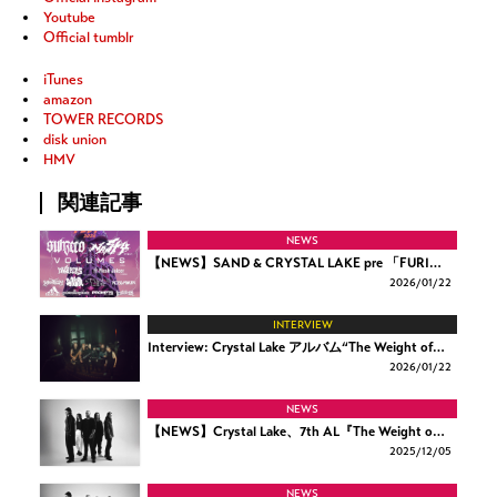
Youtube
Official tumblr
iTunes
amazon
TOWER RECORDS
disk union
HMV
関連記事
NEWS
【NEWS】SAND & CRYSTAL LAKE pre 「FURI…
2026/
01/22
INTERVIEW
Interview: Crystal Lake アルバム“The Weight of…
2026/
01/22
NEWS
【NEWS】Crystal Lake、7th AL『The Weight o…
2025/
12/05
NEWS