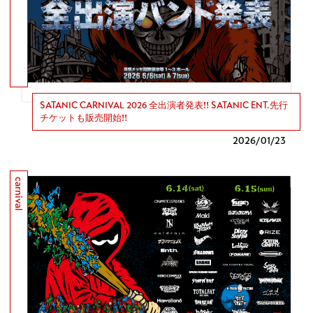
SATANIC CARNIVAL 2026 全出演者発表!! SATANIC ENT.先行
チケットも販売開始!!
2026/
01/23
carnival