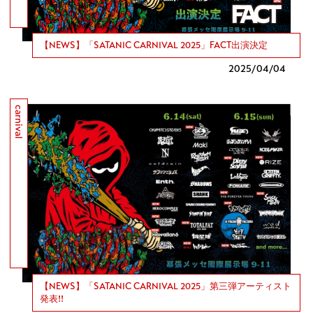
【NEWS】「SATANIC CARNIVAL 2025」FACT出演決定
2025/
04/04
carnival
【NEWS】「SATANIC CARNIVAL 2025」第三弾アーティスト
発表!!