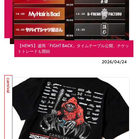
【NEWS】盛岡「FIGHT BACK」タイムテーブル公開、チケッ
トトレードも開始
2026/
04/24
carnival