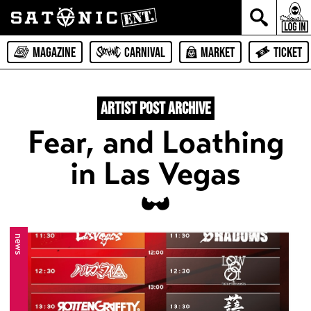
MAGAZINE
CARNIVAL
MARKET
TICKET
ARTIST POST ARCHIVE
Fear, and Loathing
in Las Vegas
news