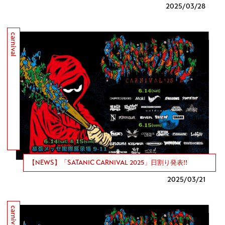
2025/
03/28
carnival
【NEWS】「SATANIC CARNIVAL 2025」日割り発表!!
2025/
03/21
carnival