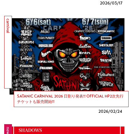
2026/
03/17
carnival
SATANIC CARNIVAL 2026 日割り発表!! OFFICIAL HP2次先行
チケットも販売開始!!
2026/
02/24
news