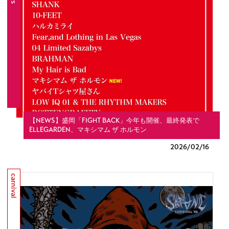
【NEWS】盛岡「FIGHT BACK」今年も開催、最終発表で
ELLEGARDEN、マキシマム ザ ホルモン
2026/
02/16
carnival