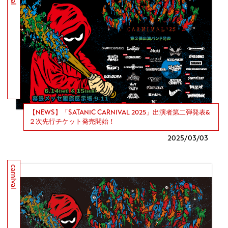
【NEWS】「SATANIC CARNIVAL 2025」出演者第二弾発表&
２次先行チケット発売開始！
2025/
03/03
carnival