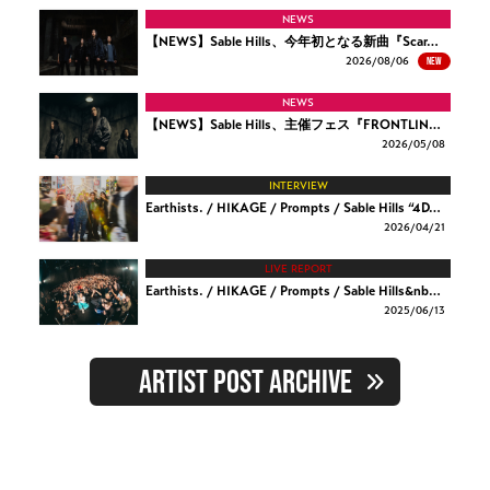
NEWS
【NEWS】Sable Hills、今年初となる新曲『Scar…
NEW
2026/
08/06
NEWS
【NEWS】Sable Hills、主催フェス『FRONTLIN…
2026/
05/08
INTERVIEW
Earthists. / HIKAGE / Prompts / Sable Hills “4D…
2026/
04/21
LIVE REPORT
Earthists. / HIKAGE / Prompts / Sable Hills&nb…
2025/
06/13
ARTIST POST ARCHIVE