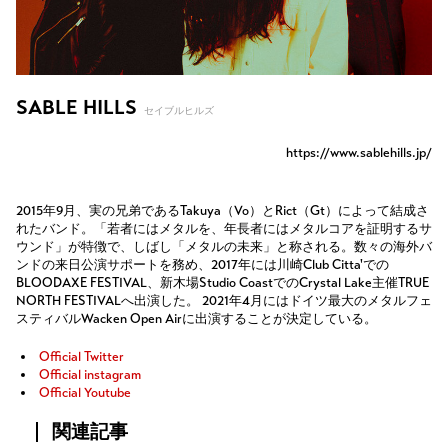
SABLE HILLS
セイブルヒルズ
https://www.sablehills.jp/
2015年9月、実の兄弟であるTakuya（Vo）とRict（Gt）によって結成さ
れたバンド。「若者にはメタルを、年長者にはメタルコアを証明するサ
ウンド」が特徴で、しばし「メタルの未来」と称される。数々の海外バ
ンドの来日公演サポートを務め、2017年には川崎Club Citta'での
BLOODAXE FESTIVAL、新木場Studio CoastでのCrystal Lake主催TRUE
NORTH FESTIVALへ出演した。 2021年4月にはドイツ最大のメタルフェ
スティバルWacken Open Airに出演することが決定している。
Official Twitter
Official instagram
Official Youtube
関連記事