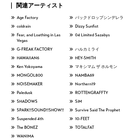
関連アーティスト
Age Factory
バックドロップシンデレラ
coldrain
Dizzy Sunfist
Fear, and Loathing in Las
04 Limited Sazabys
Vegas
G-FREAK FACTORY
ハルカミライ
HAWAIIAN6
HEY-SMITH
Ken Yokoyama
マキシマム ザ ホルモン
MONGOL800
NAMBA69
NOISEMAKER
Northern19
Paledusk
ROTTENGRAFFTY
SHADOWS
SiM
SPARK!!SOUND!!SHOW!!
Survive Said The Prophet
Suspended 4th
10-FEET
The BONEZ
TOTALFAT
WANIMA