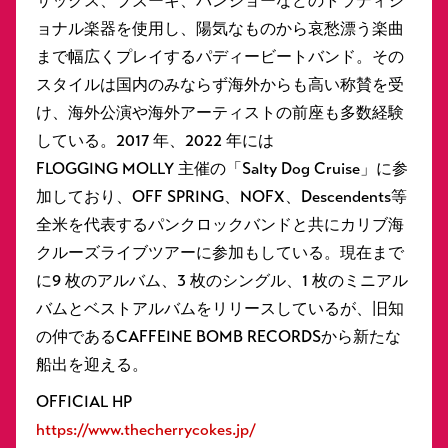
サックス、ブズーキ、バンジョーなどのトラディシ
ョナル楽器を使用し、陽気なものから哀愁漂う楽曲
まで幅広くプレイするパディービートバンド。その
スタイルは国内のみならず海外からも高い称賛を受
け、海外公演や海外アーティストの前座も多数経験
している。2017 年、2022 年には
FLOGGING MOLLY 主催の「Salty Dog Cruise」に参
加しており、OFF SPRING、NOFX、Descendents等
全米を代表するパンクロックバンドと共にカリブ海
クルーズライブツアーに参加もしている。現在まで
に9 枚のアルバム、3 枚のシングル、1 枚のミニアル
バムとベストアルバムをリリースしているが、旧知
の仲であるCAFFEINE BOMB RECORDSから新たな
船出を迎える。
OFFICIAL HP
https://www.thecherrycokes.jp/