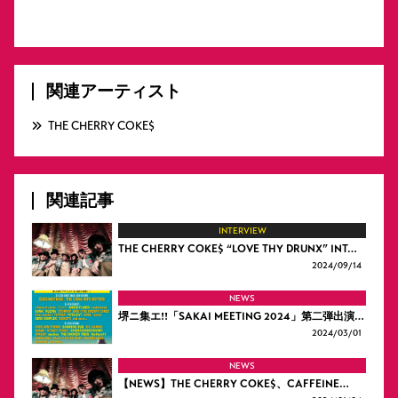
関連アーティスト
THE CHERRY COKE$
関連記事
INTERVIEW
THE CHERRY COKE$ “LOVE THY DRUNX” INT…
2024/
09/14
NEWS
堺ニ集エ!!「SAKAI MEETING 2024」第二弾出演…
2024/
03/01
NEWS
【NEWS】THE CHERRY COKE$、CAFFEINE…