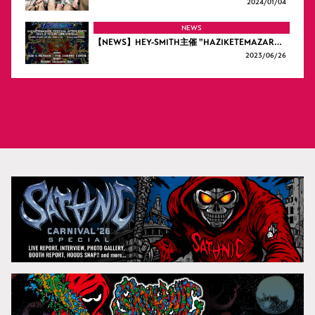
2024/
01/04
NEWS
【NEWS】HEY-SMITH主催 "HAZIKETEMAZAR…
2023/
06/26