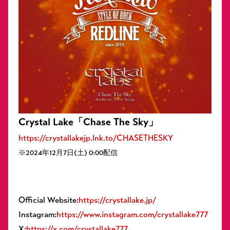
Crystal Lake「Chase The Sky」
https://crystallakejp.lnk.to/CHASETHESKY
※2024年12月7日(土) 0:00配信
Official Website:
https://crystallake.jp/
Instagram:
https://www.instagram.com/crystallake777
X:
https://x.com/crystallake777