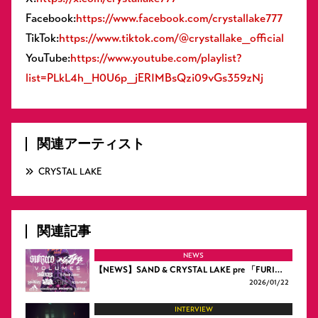
Facebook:
https://www.facebook.com/crystallake777
TikTok:
https://www.tiktok.com/@crystallake_official
YouTube:
https://www.youtube.com/playlist?
list=PLkL4h_H0U6p_jERIMBsQzi09vGs359zNj
関連アーティスト
CRYSTAL LAKE
関連記事
NEWS
【NEWS】SAND & CRYSTAL LAKE pre 「FURI…
2026/
01/22
INTERVIEW