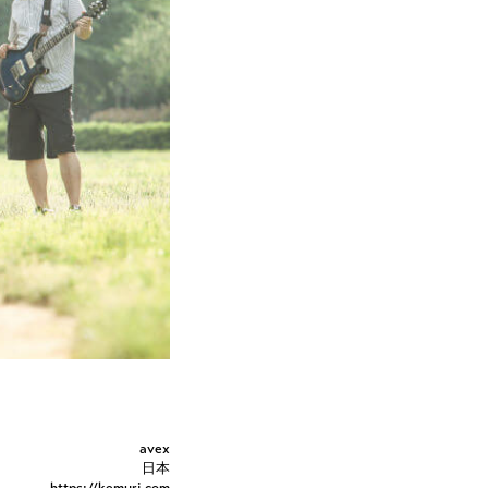
avex
日本
https://kemuri.com