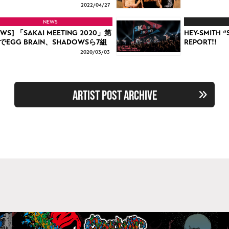
2022/
04/27
NEWS
EWS] 「SAKAI MEETING 2020」第
HEY-SMITH “S
でEGG BRAIN、SHADOWSら7組
REPORT!!
2020/
03/03
ARTIST POST ARCHIVE