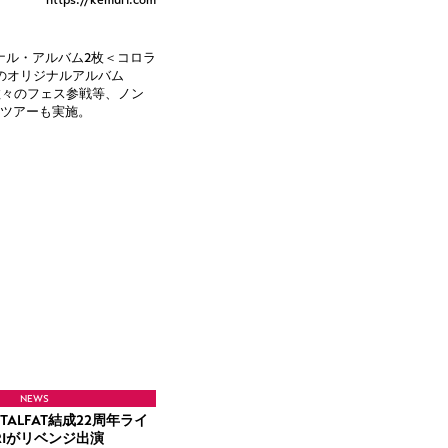
リジナル・アルバム2枚＜コロラ
のオリジナルアルバム
数々のフェス参戦等、ノン
Sツアーも実施。
NEWS
TALFAT結成22周年ライ
RIがリベンジ出演