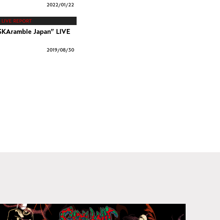
2022/
01/22
LIVE REPORT
KAramble Japan” LIVE
2019/
08/30