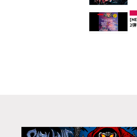
[N
2弾