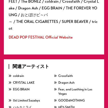
FEET / The BONEZ / coldrain / Crossfaith / Crystal L
ake / Dragon Ash / EGG BRAIN / THE FOREVER YO
UNG / おとぼけビ～バ
～ / THE ORAL CIGARETTES / SUPER BEAVER / tric
ot
DEAD POP FESTiVAL Official Website
関連アーティスト
coldrain
Crossfaith
CRYSTAL LAKE
Dragon Ash
EGG BRAIN
Fear, and Loathing in Las
Vegas
04 Limited Sazabys
GOOD4NOTHING
ハルカミライ
HEY-SMITH