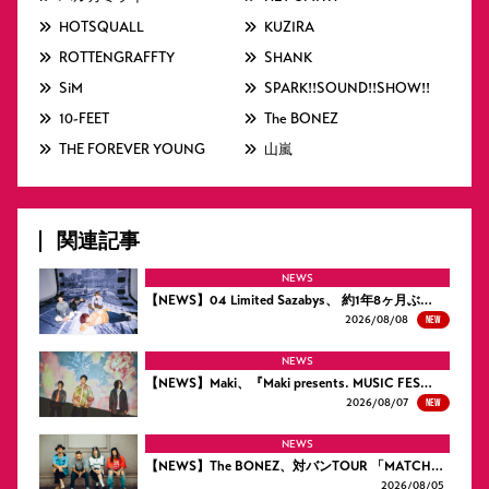
HOTSQUALL
KUZIRA
ROTTENGRAFFTY
SHANK
SiM
SPARK!!SOUND!!SHOW!!
10-FEET
The BONEZ
THE FOREVER YOUNG
山嵐
関連記事
NEWS
【NEWS】04 Limited Sazabys、 約1年8ヶ月ぶ…
NEW
2026/
08/08
NEWS
【NEWS】Maki、『Maki presents. MUSIC FES…
NEW
2026/
08/07
NEWS
【NEWS】The BONEZ、対バンTOUR 「MATCH…
2026/
08/05