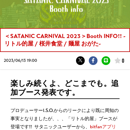
＜SATANIC CARNIVAL 2023＞Booth INFO!! -
リトル的屋 / 桜井食堂 / 麺屋 おがた-
0
2023/
06/13 19:00
楽しみ続くよ、どこまでも。追
加ブース発表です。
プロデューサーI.S.O.からのリークにより既に周知の
事実となりましたが、、、「リトル的屋」ブースが
登場です!! サタニックユーザーから、
bitfanアプリ