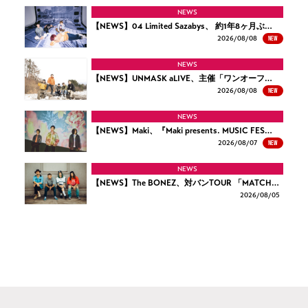
NEWS
【NEWS】04 Limited Sazabys、 約1年8ヶ月ぶ…
NEW
2026/
08/08
NEWS
【NEWS】UNMASK aLIVE、主催「ワンオーフ…
NEW
2026/
08/08
NEWS
【NEWS】Maki、『Maki presents. MUSIC FES…
NEW
2026/
08/07
NEWS
【NEWS】The BONEZ、対バンTOUR 「MATCH…
2026/
08/05