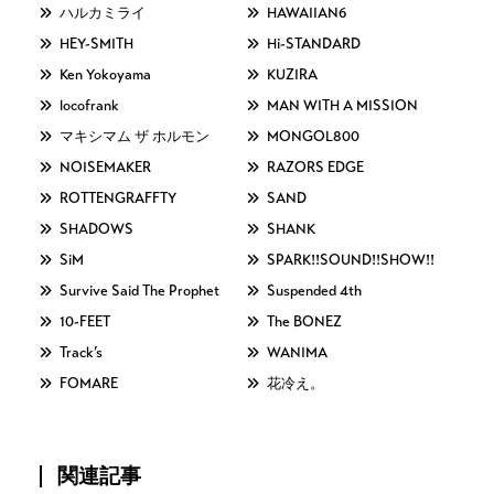
ハルカミライ
HAWAIIAN6
HEY-SMITH
Hi-STANDARD
Ken Yokoyama
KUZIRA
locofrank
MAN WITH A MISSION
マキシマム ザ ホルモン
MONGOL800
NOISEMAKER
RAZORS EDGE
ROTTENGRAFFTY
SAND
SHADOWS
SHANK
SiM
SPARK!!SOUND!!SHOW!!
Survive Said The Prophet
Suspended 4th
10-FEET
The BONEZ
Track’s
WANIMA
FOMARE
花冷え。
関連記事