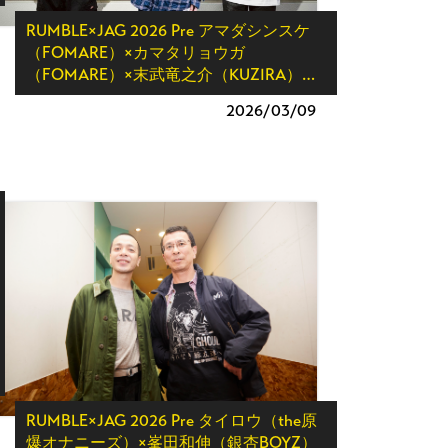
RUMBLE×JAG 2026 Pre アマダシンスケ
（FOMARE）×カマタリョウガ
（FOMARE）×末武竜之介（KUZIRA）…
2026/
03/09
RUMBLE×JAG 2026 Pre タイロウ（the原
爆オナニーズ）×峯田和伸（銀杏BOYZ）