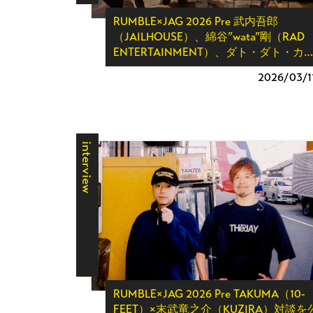
RUMBLE×JAG 2026 Pre 武内吾郎
（JAILHOUSE）、綿谷”wata”剛（RAD
ENTERTAINMENT）、ダト・ダト・カ…
2026/
03/1
interview
RUMBLE×JAG 2026 Pre TAKUMA（10-
FEET）×末武竜之介（KUZIRA）対談を