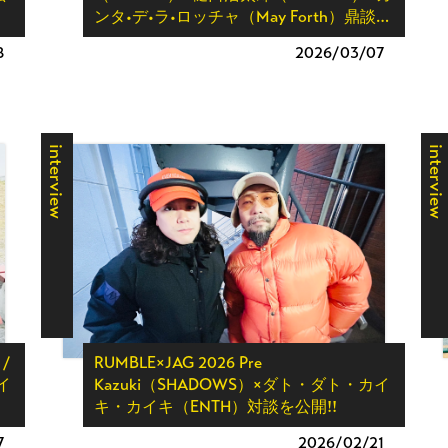
ンタ•デ•ラ•ロッチャ（May Forth）鼎談…
8
2026/
03/07
interview
interview
 /
RUMBLE×JAG 2026 Pre
イ
Kazuki（SHADOWS）×ダト・ダト・カイ
キ・カイキ（ENTH）対談を公開!!
7
2026/
02/21