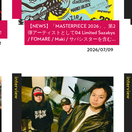
【NEWS】「MASTERPIECE 2026」、第2
!
弾アーティストとして04 Limited Sazabys
/ FOMARE / Maki / サバシスターを含む…
2
2026/
07/09
interview
interview