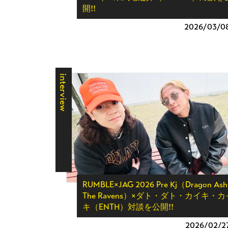
開!!
2026/
03/0
interview
RUMBLE×JAG 2026 Pre Kj（Dragon Ash
The Ravens）×ダト・ダト・カイキ・カ
キ（ENTH）対談を公開!!
2026/
02/2