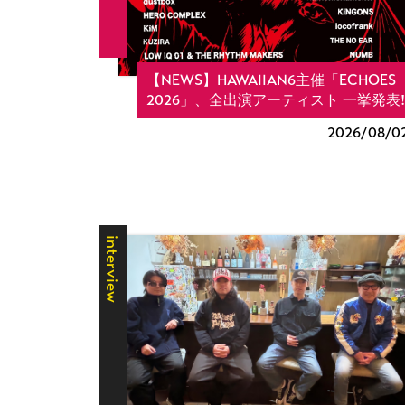
【NEWS】HAWAIIAN6主催「ECHOES
2026」、全出演アーティスト 一挙発表!
2026/
08/0
interview