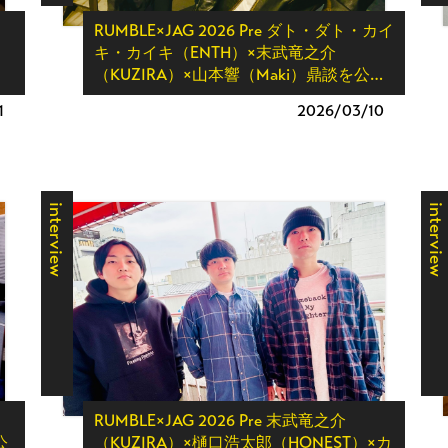
RUMBLE×JAG 2026 Pre ダト・ダト・カイ
キ・カイキ（ENTH）×末武竜之介
（KUZIRA）×山本響（Maki）鼎談を公…
1
2026/
03/10
interview
interview
RUMBLE×JAG 2026 Pre 末武竜之介
公
（KUZIRA）×樋口浩太郎（HONEST）×カ