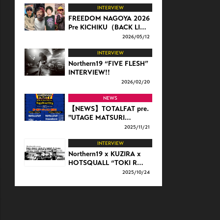
INTERVIEW
FREEDOM NAGOYA 2026
Pre KICHIKU（BACK LI…
2026/
05/12
INTERVIEW
Northern19 “FIVE FLESH”
INTERVIEW!!
2026/
02/20
NEWS
【NEWS】TOTALFAT pre.
"UTAGE MATSURI…
2025/
11/21
INTERVIEW
Northern19 x KUZIRA x
HOTSQUALL “TOKI R…
2025/
10/24