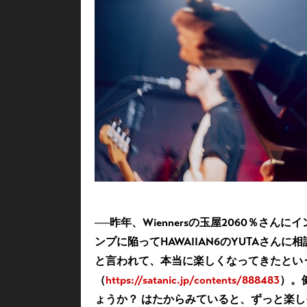
──昨年、Wiennersの玉屋2060％
ンプに陥ってHAWAIIAN6のYUTAさん
と言われて、本当に楽しくなってきたとい
（
https://satanic.jp/contents/888483
）。
ょうか？ はたからみていると、ずっと楽