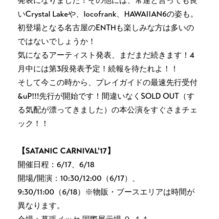
発表になりました！その他には、常連と言っても良
いCrystal Lakeや、locofrank、HAWAIIAN6の姿も。
初登場となる名古屋のENTHも楽しみな方は多いの
ではないでしょうか！
気になるアーティスト発表、まだまだ続きます！4
月中には第3段発表予定！続報を待たれよ！！
そして今この時から、プレイガイドの最速先行受付
&uP!!!先行が開始です！間違いなくSOLD OUT（す
る気配が漂ってきました）の本公演をすぐさまチェ
ック！！
【SATANIC CARNIVAL'17】
開催日程：6/17、6/18
開場/開演：10:30/12:00（6/17）、
9:30/11:00（6/18）※物販・ブースエリアは時間が
異なります。