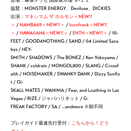
会場：幕張メッセ 国際展示場 ９-１１
協賛：MONSTER ENERGY、Deviluse、DICKIES
出演：
マキシマム ザ ホルモン＜NEW!!
＞
/
NAMBA69＜NEW!!＞
/
locofrank＜NEW!!
＞
/
HAWAIIAN6＜NEW!!＞
/
ENTH＜NEW!!＞
/ 10-
FEET / GOOD4NOTHING / SAND / 04 Limited Saza
bys / HEY-
SMITH / SHADOWS / The BONEZ / Ken Yokoyama /
SHANK / coldrain / MONGOL800 / SLANG / Crossf
aith / NOISEMAKER / SWANKY DANK / Dizzy Sunfis
t / Oi-
SKALL MATES / WANIMA / Fear, and Loathing in Las
Vegas / RIZE / ジャパハリネット / G-
FREAK FACTORY / SA / ...andmore ※順不同
プレイガイド最速先行受付：
こちらから！どう