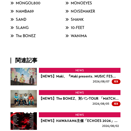
MONGOL800
MONOEYES
NAMBA69
NOISEMAKER
SAND
SHANK
SLANG
10-FEET
The BONEZ
WANIMA
関連記事
NEWS
【NEWS】Maki、『Maki presents. MUSIC FES…
NEW
2026/
08/07
NEWS
【NEWS】The BONEZ、対バンTOUR 「MATCH…
NEW
2026/
08/05
NEWS
【NEWS】HAWAIIAN6主催「ECHOES 2026」…
2026/
08/02