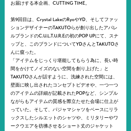
お届けする本企画、CUTTING TIME。
第9回目は、Crystal LakeのRyoやYD、そしてファッ
ションデザイナーのTAKUTOらが創り出したアパレ
ルブランドのC.U.L.T.U.R.Eの初のPOP UPにて、スナ
ップと、このブランドについてYDさんとTAKUTOさ
んに窺った。
「アイテムをじっくり堪能してもらう為に、長い時
間をかけてノイズのない空間を創り上げた」と
TAKUTOさんが話すように、洗練された空間には、
壁面に映し出されたコンセプトビデオや、一つ一つ
のアイテムの詳細が記載されたPOPなど、シンプル
ながらもアイテムの質感を際立たせた会場に仕上が
っていた。そして、パジャマシャツをベースにリラ
ックスしたシルエットのシャツや、ミリタリーやワ
ークウエアを彷彿させるショート丈のジャケット