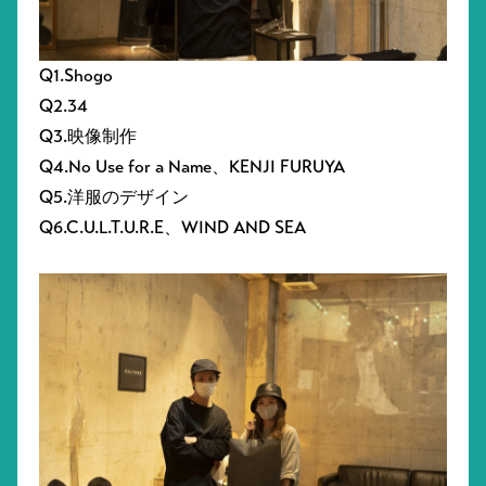
Q1.Shogo
Q2.34
Q3.映像制作
Q4.No Use for a Name、KENJI FURUYA
Q5.洋服のデザイン
Q6.C.U.L.T.U.R.E、WIND AND SEA