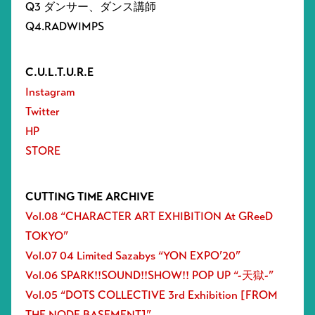
Q3 ダンサー、ダンス講師
Q4.RADWIMPS
C.U.L.T.U.R.E
Instagram
Twitter
HP
STORE
CUTTING TIME ARCHIVE
Vol.08 “CHARACTER ART EXHIBITION At GReeD
TOKYO”
Vol.07 04 Limited Sazabys “YON EXPO’20”
Vol.06 SPARK!!SOUND!!SHOW!! POP UP “-天獄-”
Vol.05 “DOTS COLLECTIVE 3rd Exhibition [FROM
THE NODE BASEMENT]”