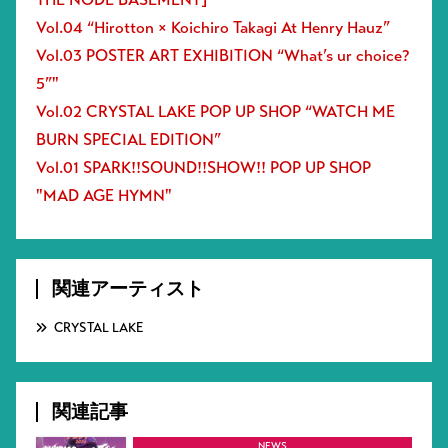
Vol.04 “Hirotton × Koichiro Takagi At Henry Hauz”
Vol.03 POSTER ART EXHIBITION “What’s ur choice?
5”"
Vol.02 CRYSTAL LAKE POP UP SHOP “WATCH ME
BURN SPECIAL EDITION”
Vol.01 SPARK!!SOUND!!SHOW!! POP UP SHOP
"MAD AGE HYMN"
関連アーティスト
CRYSTAL LAKE
関連記事
NEWS