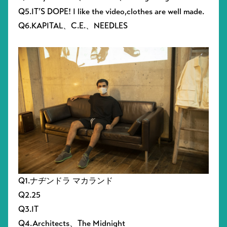
Q5.IT’S DOPE! I like the video,clothes are well made.
Q6.KAPITAL、C.E.、NEEDLES
Q1.ナヂンドラ マカランド
Q2.25
Q3.IT
Q4.Architects、The Midnight