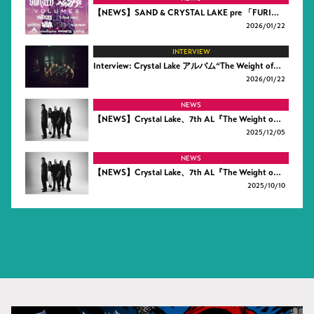
【NEWS】SAND & CRYSTAL LAKE pre 「FURI…
2026/
01/22
INTERVIEW
Interview: Crystal Lake アルバム“The Weight of…
2026/
01/22
NEWS
【NEWS】Crystal Lake、7th AL『The Weight o…
2025/
12/05
NEWS
【NEWS】Crystal Lake、7th AL『The Weight o…
2025/
10/10