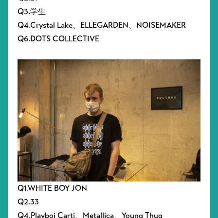
Q3.学生
Q4.Crystal Lake、ELLEGARDEN、NOISEMAKER
Q6.DOTS COLLECTIVE
Q1.WHITE BOY JON
Q2.33
Q4.Playboi Carti、Metallica、Young Thug