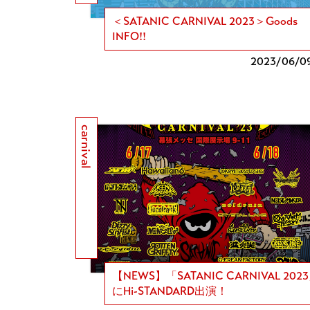
＜SATANIC CARNIVAL 2023＞Goods
INFO!!
2023/
06/0
carnival
【NEWS】「SATANIC CARNIVAL 202
にHi-STANDARD出演！