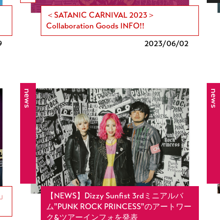
＜SATANIC CARNIVAL 2023＞
Collaboration Goods INFO!!
9
2023/
06/02
news
news
3」
【NEWS】Dizzy Sunfist 3rdミニアルバ
ム"PUNK ROCK PRINCESS"のアートワー
ク&ツアーインフォを発表