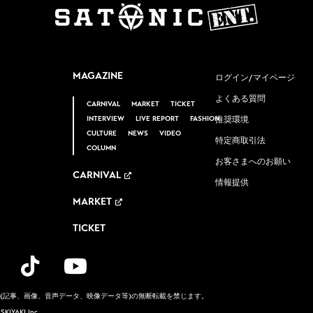
MAGAZINE
ログイン/マイページ
よくある質問
CARNIVAL
MARKET
TICKET
INTERVIEW
LIVE REPORT
FASHION
推奨環境
CULTURE
NEWS
VIDEO
特定商取引法
COLUMN
お客さまへのお願い
CARNIVAL
情報提供
MARKET
TICKET
(記事、画像、音声データ、映像データ等)
の無断転載を禁じます。
y
SKIYAKI Inc.