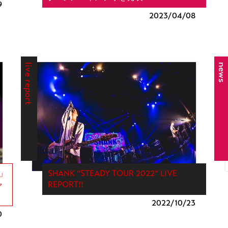
9
2023/
04/08
live report
news
3」
SHANK “STEADY TOUR 2022“ LIVE
ャ
REPORT!!
2022/
10/23
0