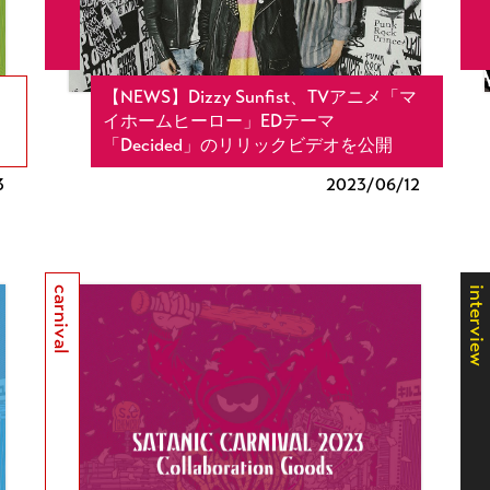
【NEWS】Dizzy Sunfist、TVアニメ「マ
イホームヒーロー」EDテーマ
「Decided」のリリックビデオを公開
3
2023/
06/12
carnival
interview