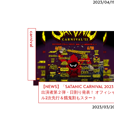
2023/
04/1
carnival
【NEWS】「SATANIC CARNIVAL 202
出演者第２弾・日割り発表！ オフィシ
ル2次先行＆餓鬼割もスタート
2023/
03/2