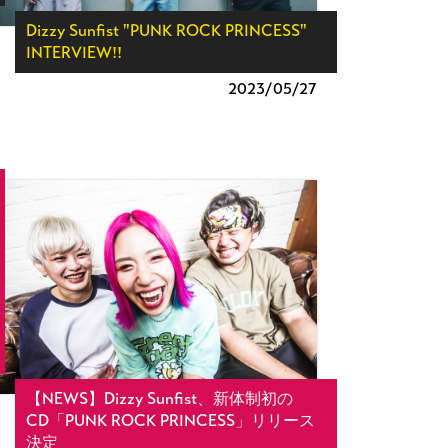
Dizzy Sunfist "PUNK ROCK PRINCESS"
INTERVIEW!!
2023/
05/27
【NEWS】Dizzy Sunfist、新体制初の
CD「PUNK ROCK PRINCESS」リリース
決定