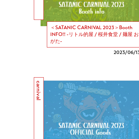
＜SATANIC CARNIVAL 2023＞Booth
INFO!! -リトル的屋 / 桜井食堂 / 麺屋 お
がた-
2023/
06/1
carnival