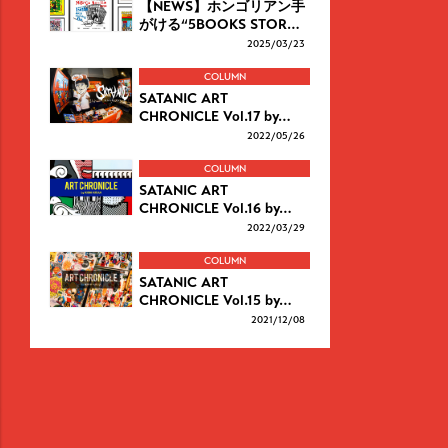
【NEWS】ホンゴリアン手
がける“5BOOKS STOR…
2025/
03/23
COLUMN
SATANIC ART
CHRONICLE Vol.17 by…
2022/
05/26
COLUMN
SATANIC ART
CHRONICLE Vol.16 by…
2022/
03/29
COLUMN
SATANIC ART
CHRONICLE Vol.15 by…
2021/
12/08