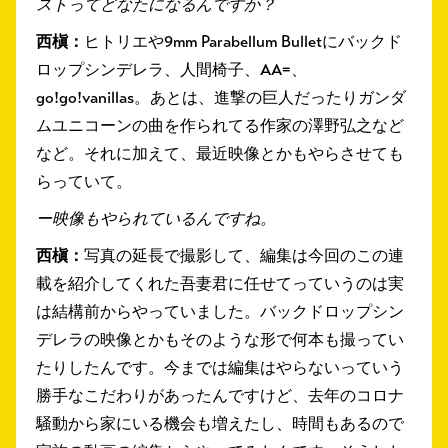
ストってどなたになるんですか？
西槇：
ヒトリエや9mm Parabellum Bulletにバックド
ロップシンデレラ、人間椅子、AA=、
go!go!vanillas。あとは、進撃の巨人だったりガンダ
ムユニコーンの曲を作られてる作家の澤野弘之など
など。それに加えて、最近映像とかもやらさせても
らっていて。
ー映像もやられているんですね。
西槇：
写真の延長で撮影して、編集は今回のこの連
載を紹介してくれた吾妻君に任せてっていうのは実
は結構前からやっていました。バックドロップシン
デレラの映像とかもそのような形で何本も撮ってい
たりしたんです。今までは編集はやらないっていう
勝手なこだわりがあったんですけど、去年のコロナ
騒動から家にいる機会も増えたし、時間もあるので