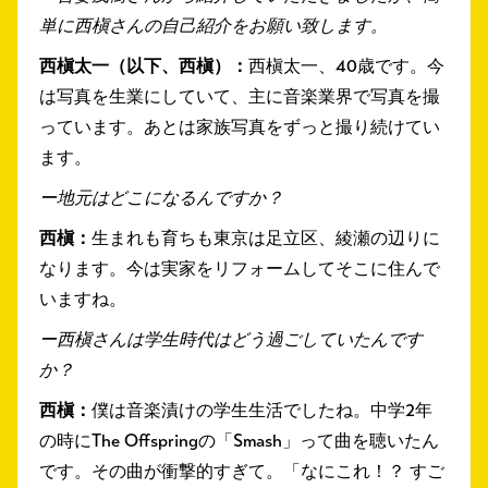
単に西槇さんの自己紹介をお願い致します。
西槇太一（以下、西槇）：
西槇太一、40歳です。今
は写真を生業にしていて、主に音楽業界で写真を撮
っています。あとは家族写真をずっと撮り続けてい
ます。
ー地元はどこになるんですか？
西槇：
生まれも育ちも東京は足立区、綾瀬の辺りに
なります。今は実家をリフォームしてそこに住んで
いますね。
ー西槇さんは学生時代はどう過ごしていたんです
か？
西槇：
僕は音楽漬けの学生生活でしたね。中学2年
の時にThe Offspringの「Smash」って曲を聴いたん
です。その曲が衝撃的すぎて。「なにこれ！？ すご