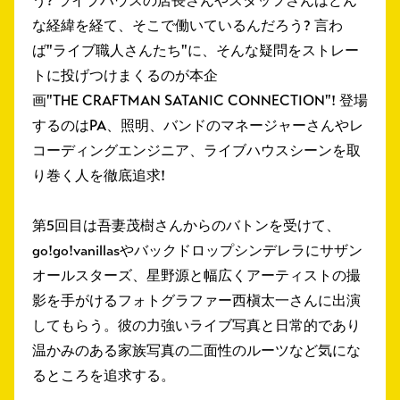
う? ライブハウスの店長さんやスタッフさんはどん
な経緯を経て、そこで働いているんだろう? 言わ
ば"ライブ職人さんたち"に、そんな疑問をストレー
トに投げつけまくるのが本企
画"THE CRAFTMAN SATANIC CONNECTION"! 登場
するのはPA、照明、バンドのマネージャーさんやレ
コーディングエンジニア、ライブハウスシーンを取
り巻く人を徹底追求!
第5回目は吾妻茂樹さんからのバトンを受けて、
go!go!vanillasやバックドロップシンデレラにサザン
オールスターズ、星野源と幅広くアーティストの撮
影を手がけるフォトグラファー西槇太一さんに出演
してもらう。彼の力強いライブ写真と日常的であり
温かみのある家族写真の二面性のルーツなど気にな
るところを追求する。